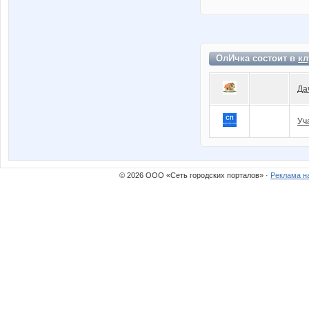
ОлИчка состоит в
кл
Да
Уч
© 2026 ООО «Сеть городских порталов» ·
Реклама н