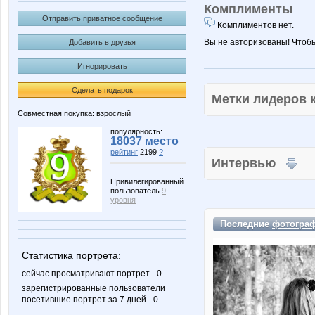
Комплименты
Отправить приватное сообщение
Комплиментов нет.
Вы не авторизованы! Чтоб
Добавить в друзья
Игнорировать
Сделать подарок
Метки лидеров
Совместная покупка: взрослый
популярность:
18037 место
рейтинг
2199
?
Интервью
Привилегированный
пользователь
9
уровня
Последние
фотогра
Статистика портрета:
сейчас просматривают портрет - 0
зарегистрированные пользователи
посетившие портрет за 7 дней - 0